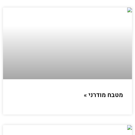
מטבח מודרני »