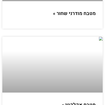
מטבח מודרני שחור »
מטבח אקלקטי »