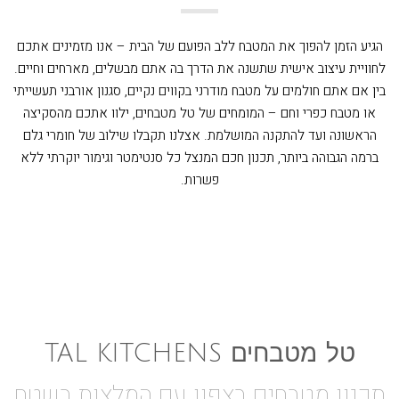
הגיע הזמן להפוך את המטבח ללב הפועם של הבית – אנו מזמינים אתכם
לחוויית עיצוב אישית שתשנה את הדרך בה אתם מבשלים, מארחים וחיים.
בין אם אתם חולמים על מטבח מודרני בקווים נקיים, סגנון אורבני תעשייתי
או מטבח כפרי וחם – המומחים של טל מטבחים, ילוו אתכם מהסקיצה
הראשונה ועד להתקנה המושלמת. אצלנו תקבלו שילוב של חומרי גלם
ברמה הגבוהה ביותר, תכנון חכם המנצל כל סנטימטר וגימור יוקרתי ללא
פשרות.
טל מטבחים TAL KITCHENS
תכנון מטבחים בצפון עם המלצות בשטח