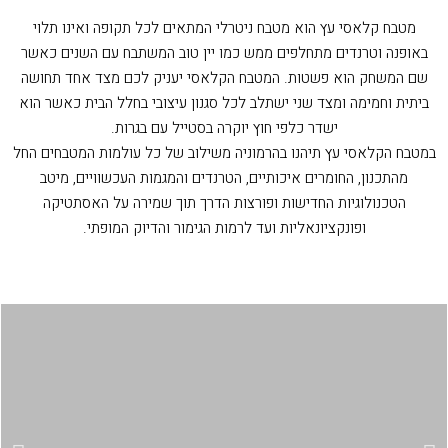
מטבח קלאסי עץ הוא מטבח ניטרלי המתאים לכל תקופה ואינו תלוי
באופנה וטרנדים מתחלפים ממש כמו יין טוב המשתבח עם השנים כאשר
שם המשחק הוא פשטות. המטבח הקלאסי יעניק לכם מצד אחד תחושה
ביתית וחמימה ומצד שני ישתלב לכל סגנון עיצובי בחלל הבית כאשר הוא
ישדר כלפי חוץ יוקרה בסטייל עם בגרות.
במטבח הקלאסי עץ תיהנו בהרמוניה משילוב של כל עולמות המטבחים החל
מהתכנון, החומרים איכותיים, הטרנדים והמגמות העכשוויים, מיטב
הטכנולוגיות החדישות ופורצות הדרך תוך שמירה על האסתטיקה
ופונקציונאליות ועד לרמות הגימור והדיוק המופתי.