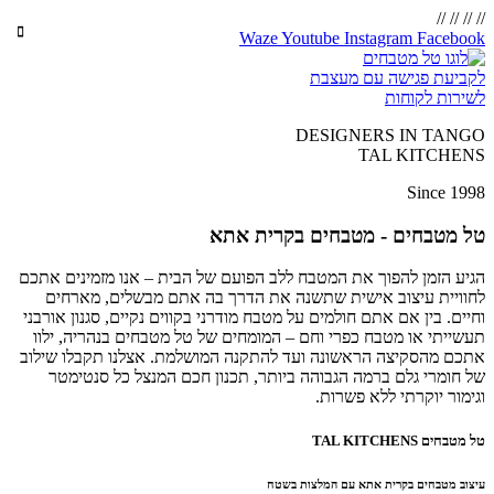
//
//
//
//
Waze
Youtube
Instagram
Facebook
לקביעת פגישה עם מעצבת
לשירות לקוחות
DESIGNERS IN TANGO
TAL KITCHENS
Since 1998
טל מטבחים - מטבחים בקרית אתא
הגיע הזמן להפוך את המטבח ללב הפועם של הבית – אנו מזמינים אתכם
לחוויית עיצוב אישית שתשנה את הדרך בה אתם מבשלים, מארחים
וחיים. בין אם אתם חולמים על מטבח מודרני בקווים נקיים, סגנון אורבני
תעשייתי או מטבח כפרי וחם – המומחים של טל מטבחים בנהריה, ילוו
אתכם מהסקיצה הראשונה ועד להתקנה המושלמת. אצלנו תקבלו שילוב
של חומרי גלם ברמה הגבוהה ביותר, תכנון חכם המנצל כל סנטימטר
וגימור יוקרתי ללא פשרות.
טל מטבחים TAL KITCHENS
עיצוב מטבחים בקרית אתא עם המלצות בשטח