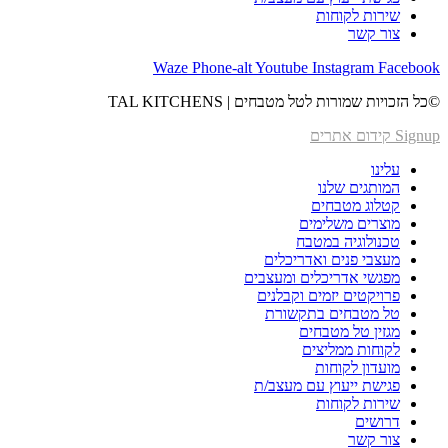
שירות לקוחות
צור‬ קשר
Waze
Phone-alt
Youtube
Instagram
Facebook
©כל הזכויות שמורות לטל מטבחים | TAL KITCHENS
Signup קידום אתרים
עלינו
המותגים שלנו
קטלוג מטבחים
מוצרים משלימים
טכנולוגיה במטבח
מעצבי פנים ואדריכלים
מפגשי אדריכלים ומעצבים
פרויקטים יזמים וקבלנים
טל מטבחים בתקשורת
מגזין טל מטבחים
לקוחות ממליצים
מועדון לקוחות
פגישת ייעוץ עם מעצב/ת
שירות לקוחות
דרושים
צור‬ קשר