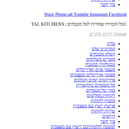
צור‬ קשר
Waze
Phone-alt
Youtube
Instagram
Facebook
©כל הזכויות שמורות לטל מטבחים | TAL KITCHENS
Signup קידום אתרים
עלינו
המותגים שלנו
קטלוג מטבחים
מוצרים משלימים
טכנולוגיה במטבח
מעצבי פנים ואדריכלים
מפגשי אדריכלים ומעצבים
פרויקטים יזמים וקבלנים
טל מטבחים בתקשורת
מגזין טל מטבחים
לקוחות ממליצים
מועדון לקוחות
פגישת ייעוץ עם מעצב/ת
שירות לקוחות
דרושים
צור‬ קשר
למטבח חלומותיכם וייעוץ עם מעצב/ת