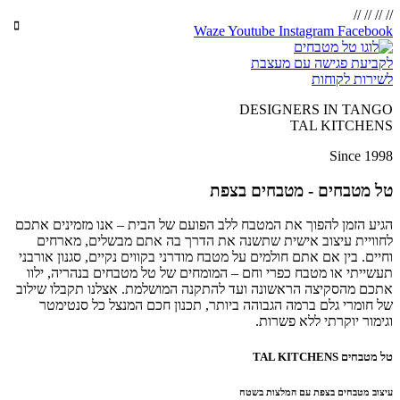
//
//
//
//
Waze
Youtube
Instagram
Facebook
לקביעת פגישה עם מעצבת
לשירות לקוחות
DESIGNERS IN TANGO
TAL KITCHENS
Since 1998
טל מטבחים - מטבחים בצפת
הגיע הזמן להפוך את המטבח ללב הפועם של הבית – אנו מזמינים אתכם
לחוויית עיצוב אישית שתשנה את הדרך בה אתם מבשלים, מארחים
וחיים. בין אם אתם חולמים על מטבח מודרני בקווים נקיים, סגנון אורבני
תעשייתי או מטבח כפרי וחם – המומחים של טל מטבחים בנהריה, ילוו
אתכם מהסקיצה הראשונה ועד להתקנה המושלמת. אצלנו תקבלו שילוב
של חומרי גלם ברמה הגבוהה ביותר, תכנון חכם המנצל כל סנטימטר
וגימור יוקרתי ללא פשרות.
טל מטבחים TAL KITCHENS
עיצוב מטבחים בצפת עם המלצות בשטח