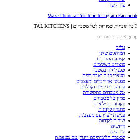
צור‬ קשר
Waze
Phone-alt
Youtube
Instagram
Facebook
©כל הזכויות שמורות לטל מטבחים | TAL KITCHENS
Signup קידום אתרים
עלינו
המותגים שלנו
קטלוג מטבחים
מוצרים משלימים
טכנולוגיה במטבח
מעצבי פנים ואדריכלים
מפגשי אדריכלים ומעצבים
פרויקטים יזמים וקבלנים
טל מטבחים בתקשורת
מגזין טל מטבחים
לקוחות ממליצים
מועדון לקוחות
פגישת ייעוץ עם מעצב/ת
שירות לקוחות
דרושים
צור‬ קשר
למטבח חלומותיכם וייעוץ עם מעצב/ת