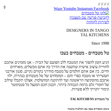
//
//
//
//
Waze
Youtube
Instagram
Facebook
לקביעת פגישה עם מעצבת
לשירות לקוחות
DESIGNERS IN TANGO
TAL KITCHENS
Since 1998
טל מטבחים - מטבחים בעכו
הגיע הזמן להפוך את המטבח ללב הפועם של הבית – אנו מזמינים אתכם
לחוויית עיצוב אישית שתשנה את הדרך בה אתם מבשלים, מארחים
וחיים. בין אם אתם חולמים על מטבח מודרני בקווים נקיים, סגנון אורבני
תעשייתי או מטבח כפרי וחם – המומחים של טל מטבחים בנהריה, ילוו
אתכם מהסקיצה הראשונה ועד להתקנה המושלמת. אצלנו תקבלו שילוב
של חומרי גלם ברמה הגבוהה ביותר, תכנון חכם המנצל כל סנטימטר
וגימור יוקרתי ללא פשרות.
טל מטבחים TAL KITCHENS
עיצוב מטבחים בעכו עם המלצות בשטח