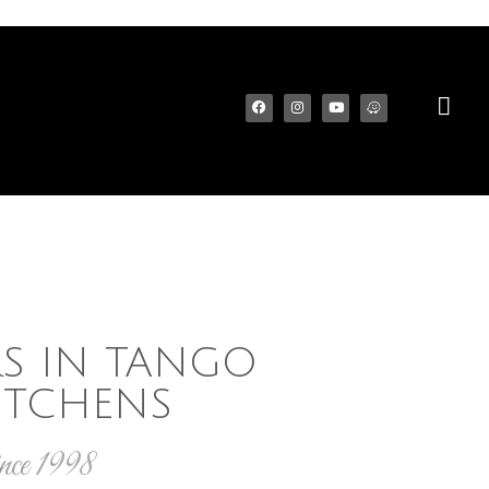
//
//
//
//
S IN TANGO
KITCHENS
ce 1998