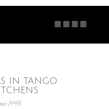
//
//
//
//
S IN TANGO
KITCHENS
ce 1998