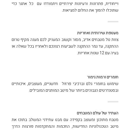
וייחודית, פתרונות ורעיונות יצירתיים ויתמודדו עם כל אתגר כדי
שתוכלו להפוך את החלום למציאות.
מעטפת שירותית ואחריות
צוות טל מטבחים אדיב, מסור וקשוב המעניק לכם מענה מקיף טרום
ההתקנה, עד גמר ההתקנה לשביעות רצונכם ולאחריו בכל שאלה או
בעיה עם 12 שנות אחריות.
חומרים ורמות גימור
שימוש בחומרי גלם וברכיבי פרזול חדשניים, מעוצבים, איכותיים
ובסטנדרטים הגבוהים ביותר של מיטב המותגים המובילים.
העתיד של עולם המטבחים
מטבח מתוכנן ומעוצב בקפידה עם מבט עתידני המשלב בתוכו את
מיטב הטכנולוגיות החדישות, החכמות והמתקדמות פורצות הדרך