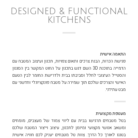
DESIGNED & FUNCTIONAL
KITCHENS
התאמה אישית
פגישת הכרות, הבנת צרכים ותאום צפויות, תכנון ועיצוב המטבח עם
הדמייה בתוכנת 3D השם דגש בתכנון על החוט המקשר בין הסגנון
והסטייל העיצובי לחלל וסביבתו בבית ולדרישת החומר לבין הטעם
האישי והצרכים שלכם תוך שמירה על מטבח פונקציונלי וחדשני עם
מבט עתידני.
מעטפת מקצועית
בטל מטבחים תרגישו בבית עם ליווי צמוד של מעצבים, מומחים
ומשאב אנושי מקצועי ומיומן לתכנון, עיצוב וייצור המטבח שלכם
בטנגו לאורך כל הדרך. צוות טל מטבחים יעניק לכם חוויה אישית